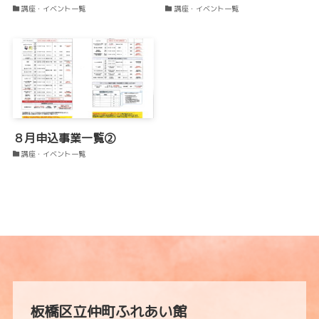
講座・イベント一覧
講座・イベント一覧
８月申込事業一覧②
講座・イベント一覧
板橋区立仲町ふれあい館