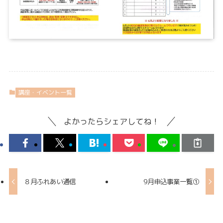
講座・イベント一覧
よかったらシェアしてね！
８月ふれあい通信
9月申込事業一覧①