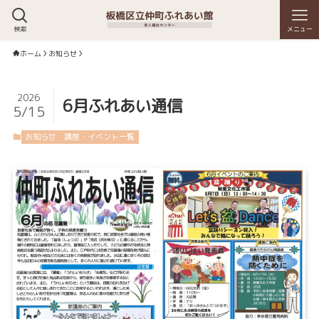
検索
メニュー
ホーム
お知らせ
2026
6月ふれあい通信
5/15
お知らせ
講座・イベント一覧