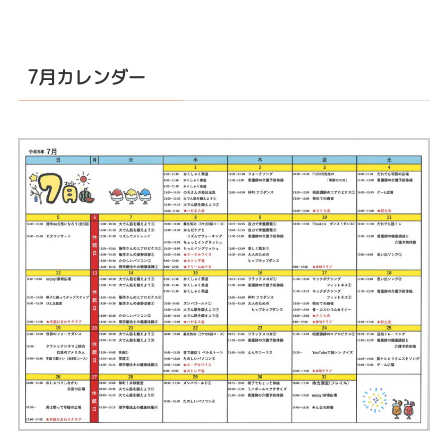
7月カレンダー