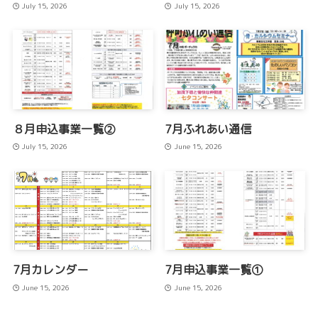
July 15, 2026
July 15, 2026
８月申込事業一覧②
7月ふれあい通信
July 15, 2026
June 15, 2026
7月カレンダー
7月申込事業一覧①
June 15, 2026
June 15, 2026