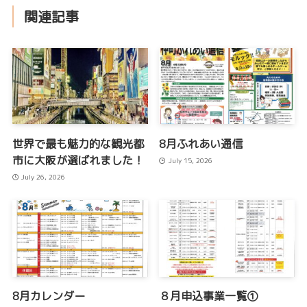
関連記事
世界で最も魅力的な観光都
8月ふれあい通信
市に大阪が選ばれました！
July 15, 2026
July 26, 2026
8月カレンダー
８月申込事業一覧①